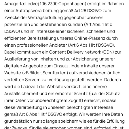
Amagerfælledvej 106 2300 Copenhagen) erfolgt im Rahmen
einer Auftragsverarbeitung gemäß Art 28 DSGVO zum
Zwecke der Vertragserfüllung gegenüber unseren
potenziellen und bestehenden Kunden (Art Abs. 1 lit b
DSGVO) und im Interesse einer sicheren, schnellen und
effizienten Bereitstellung unseres Online-Präsenz durch
einen professionellen Anbieter (Art 6 Abs 1 lit f DSGVO).
Dabei kommt auch ein Content Delivery Network (CDN) zur
Auslieferung von Inhalten und zur Absicherung unserer
digitalen Angebote zum Einsatz, indem Inhalte unserer
Website (zB Bilder, Schriftarten) auf verschiedenen örtlich
verteilten Servern zur Verfügung gestellt werden. Dadurch
wird die Ladezeit der Website verkürzt, eine höhere
Ausfallsicherheit und ein erhöhter Schutz (u.a. der Schutz
ihrer Daten vor unberechtigtem Zugriff) erreicht, sodass
diese Verarbeitung in unserem berechtigten Interesse
gemäß Art 6 Abs 1 lit f DSGVO erfolgt. Wir werden Ihre Daten
grundsätzlich nur so lange speichern wie es für die Erfüllung
der Zwecke, für die sie erhoben worden sind, erforderlich ist.